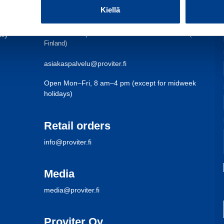
P.
010 229 1250
Kiellä
from a landline 0.0835 €/call + 0.0691 €/min (in
Finland)
from a mobile phone 0.0835 €/call + 0.1669 €/min (in
ily
Finland)
asiakaspalvelu@proviter.fi
Open Mon–Fri, 8 am–4 pm (except for midweek
holidays)
Retail orders
info@proviter.fi
Media
media@proviter.fi
Proviter Oy