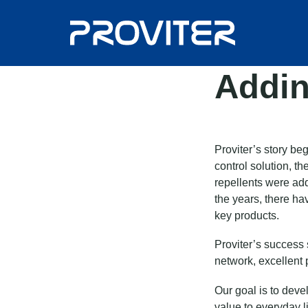
Addin
Proviter’s story b
control solution, t
repellents were add
the years, there ha
key products.
Proviter’s success 
network, excellent 
Our goal is to deve
value to everyday li