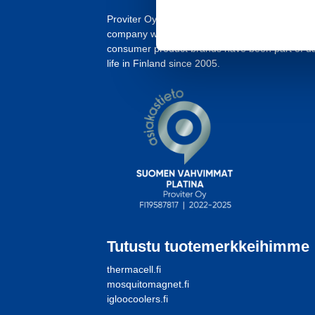
Proviter Oy is an importing and marketing
company whose high-quality and innovative
consumer product brands have been part of da
life in Finland since 2005.
Tutustu tuotemerkkeihimme
thermacell.fi
mosquitomagnet.fi
igloocoolers.fi