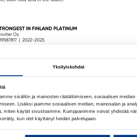
Yksityiskohdat
FOLLOW US
itä
mme sisällön ja mainosten räätälöimiseen, sosiaalisen median
iseen. Lisäksi jaamme sosiaalisen median, mainosalan ja analy
, miten käytät sivustoamme. Kumppanimme voivat yhdistää näitä t
ABOUT US
PRIVACY POLICY
COOKIES
n kerätty, kun olet käyttänyt heidän palvelujaan.
Customer service