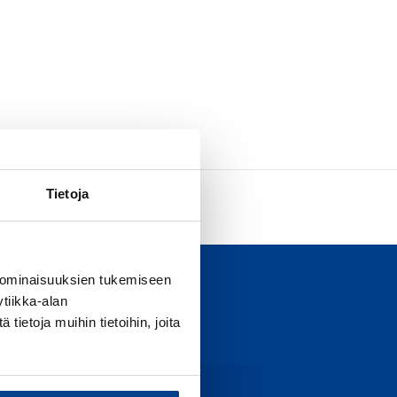
Tietoja
 ominaisuuksien tukemiseen
tiikka-alan
ietoja muihin tietoihin, joita
Contact us