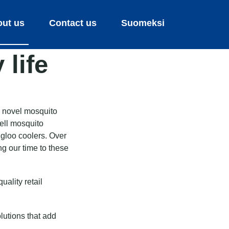
ut us
Contact us
Suomeksi
 life
y novel mosquito
cell mosquito
Igloo coolers. Over
ng our time to these
uality retail
lutions that add