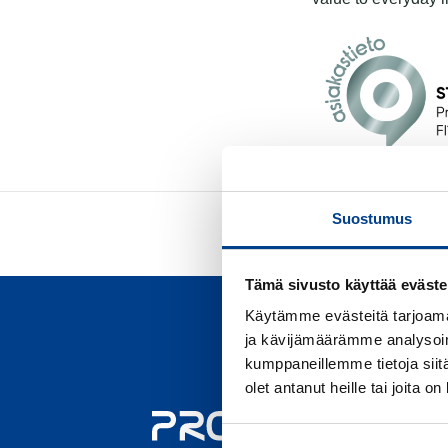
Suostumus
Tämä sivusto käyttää eväste
Käytämme evästeitä tarjoama
ja kävijämäärämme analysoim
kumppaneillemme tietoja siitä
olet antanut heille tai joita o