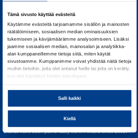
Tämä sivusto käyttää evästeitä
Käytämme evästeitä tarjoamamme sisällön ja mainosten
räätälöimiseen, sosiaalisen median ominaisuuksien
tukemiseen ja kävijämäärämme analysoimiseen. Lisäksi
jaamme sosiaalisen median, mainosalan ja analytiikka-
alan kumppaneillemme tietoja siitä, miten käytät
sivustoamme. Kumppanimme voivat yhdistää näitä tietoja
muihin tietoihin, joita olet antanut heille tai joita on kerätty,
kun olet käyttänyt heidän palvelujaan.
Adding value to
everyday life
Salli kaikki
Proviter Oy is an importing and marketing company
Kiellä
whose high-quality and innovative consumer product
brands have been part of daily life in Finland since 2005.